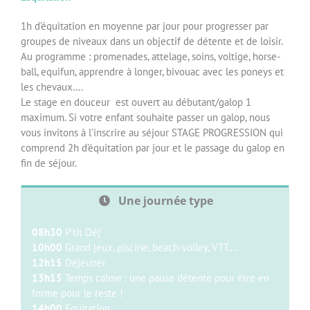
1h d’équitation en moyenne par jour pour progresser par
groupes de niveaux dans un objectif de détente et de loisir.
Au programme : promenades, attelage, soins, voltige, horse-
ball, equifun, apprendre à longer, bivouac avec les poneys et
les chevaux….
Le stage en douceur est ouvert au débutant/galop 1
maximum. Si votre enfant souhaite passer un galop, nous
vous invitons à l’inscrire au séjour STAGE PROGRESSION qui
comprend 2h d’équitation par jour et le passage du galop en
fin de séjour.
Une journée type
08h30
P’tit Déj’
10h00
Grand jeux, piscine, beach-volley, VTT….
12h15
Déjeuner
13h15
Temps calme : une pause détente pour être en
forme pour le reste !
14h00
Equitation