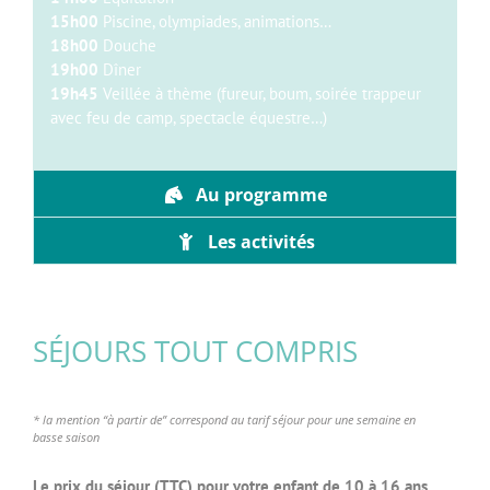
15h00
Piscine, olympiades, animations…
18h00
Douche
19h00
Dîner
19h45
Veillée à thème (fureur, boum, soirée trappeur
avec feu de camp, spectacle équestre…)
Au programme
Les activités
SÉJOURS TOUT COMPRIS
*
la mention “à partir de” correspond au
tarif séjour pour une semaine en
basse
saison
Le prix du séjour (TTC) pour votre enfant de 10 à 16 ans