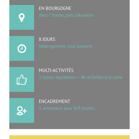
EN BOURGOGNE
dans l’Yonne, près d’Auxerre
8 JOURS
hébergement, tout compris
MULTI-ACTIVITÉS
1 h/jour équitation + 4h activités à la carte
ENCADREMENT
1 animateur pour 8/9 jeunes