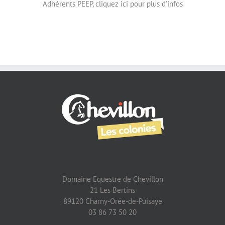
Adhérents PEEP, cliquez ici pour plus d’infos
Domaine Equestre de Chevillon
21 Les Bertins
89120 Charny-Orée-de-Puisaye
03 86 73 50 20