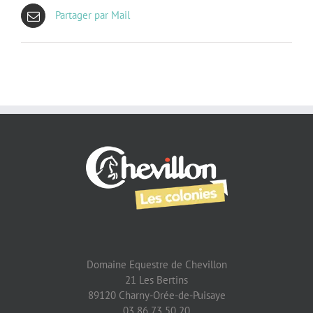
Partager par Mail
Domaine Equestre de Chevillon
21 Les Bertins
89120 Charny-Orée-de-Puisaye
03 86 73 50 20