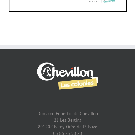
Domaine Equestre de Chevillon
21 Les Bertins
89120 Charny-Orée-de-Puisaye
03 86 73 50 20