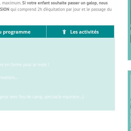
p 1 maximum.
Si votre enfant souhaite passer un galop, nous
SSION
qui comprend 2h d’équitation par jour et le passage du
u programme
Les activités
e en forme pour le reste !
nimations…
appeur avec feu de camp, spectacle équestre…)