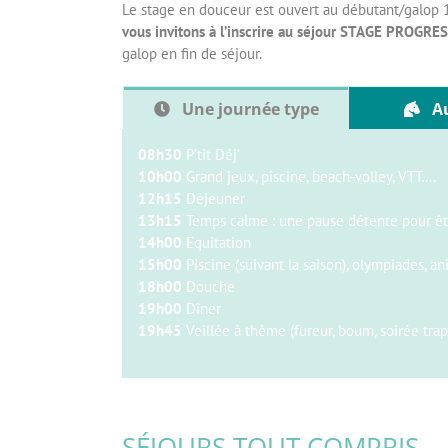
Le stage en douceur est ouvert au débutant/galo
vous invitons à l’inscrire au séjour STAGE PROGRE
galop en fin de séjour.
Une journée type
A
08h30
P’tit Déj’
10h00
Grand jeux, piscine, beach-volley, VTT….
12h15
Déjeuner
13h15
Temps calme : une pause détente pour êtr
14h00
Equitation
15h00
Piscine (suivant la saison), olympiades, a
18h00
Douche
19h00
Dîner
19h45
Veillée à thème (fureur, boum, soirée tr
SÉJOURS TOUT COMPRIS