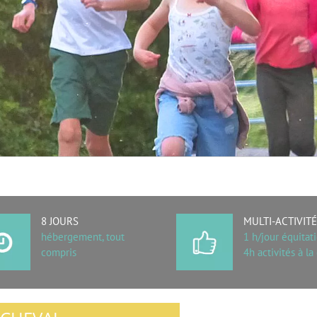
8 JOURS
MULTI-ACTIVIT
hébergement, tout
1 h/jour équitat
compris
4h activités à la