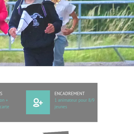
ÉS
ENCADREMENT
ion +
1 animateur pour 8/9
 carte
jeunes