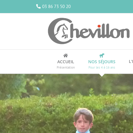
Passer
03 86 73 50 20
au
contenu
L
ACCUEIL
NOS SÉJOURS
Présentation
Pour les 4 à 16 ans