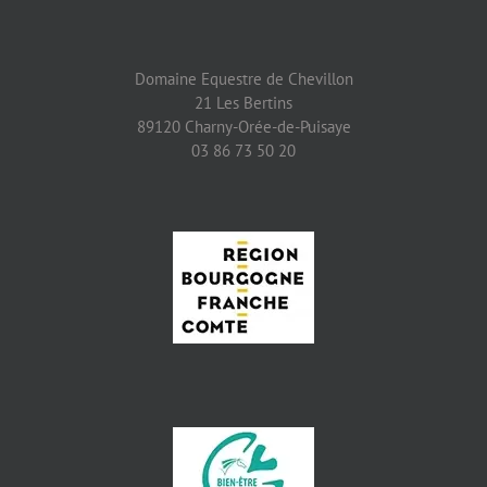
Domaine Equestre de Chevillon
21 Les Bertins
89120 Charny-Orée-de-Puisaye
03 86 73 50 20