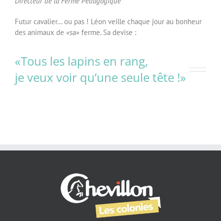
Directeur de la Ferme Pédagogique
Futur cavalier… ou pas ! Léon veille chaque jour au bonheur
des animaux de «sa» ferme. Sa devise :
«Tous les lapins en rang,
je veux voir qu’une seule tête !»