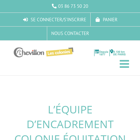
Passer
03 86 73 50 20
au
contenu
SE CONNECTER/S’INSCRIRE
PANIER
NOUS CONTACTER
L’ÉQUIPE
D’ENCADREMENT
COLONIE ÉQUITATION