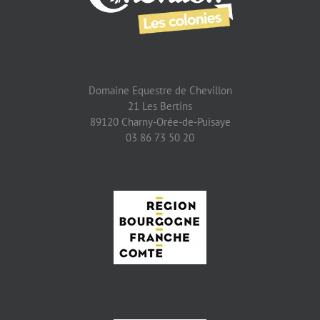
Domaine Equestre de Chevillon
21 Les Bertins
89120 Charny-Orée-de-Puisaye
03 86 73 50 20