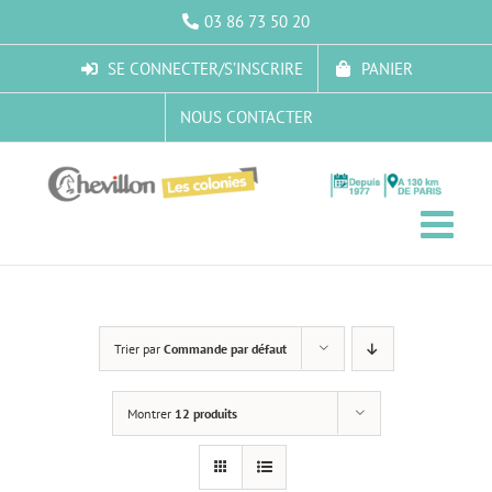
Passer
03 86 73 50 20
au
contenu
SE CONNECTER/S’INSCRIRE
PANIER
NOUS CONTACTER
Trier par
Commande par défaut
Montrer
12 produits