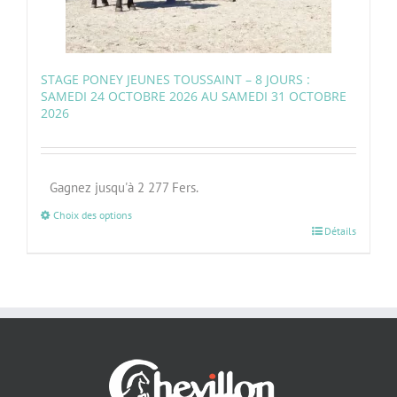
STAGE PONEY JEUNES TOUSSAINT – 8 JOURS :
SAMEDI 24 OCTOBRE 2026 AU SAMEDI 31 OCTOBRE
2026
Gagnez jusqu'à 2 277 Fers.
Choix des options
Détails