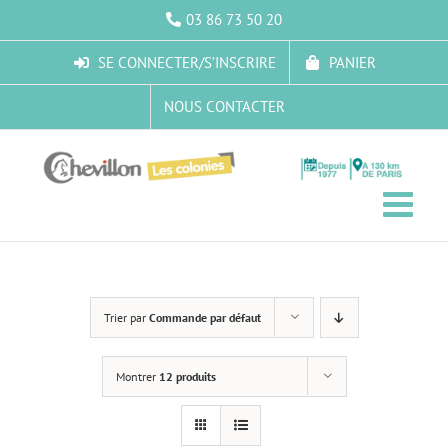
Passer
03 86 73 50 20
au
contenu
SE CONNECTER/S’INSCRIRE
PANIER
NOUS CONTACTER
Trier par
Commande par défaut
Montrer
12 produits