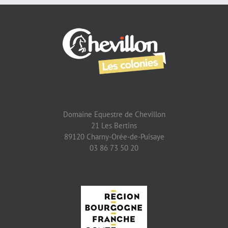
Domaine Equestre de Chevillon
21 Les Bertins
89120 Charny-Orée-de-Puisaye
03 86 73 50 20