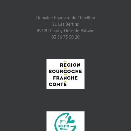
Domaine Equestre de Chevillon
21 Les Bertins
89120 Charny-Orée-de-Puisaye
03 86 73 50 20