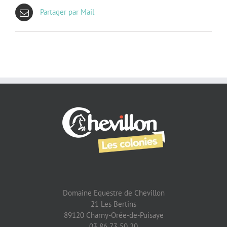
Partager par Mail
Domaine Equestre de Chevillon
21 Les Bertins
89120 Charny-Orée-de-Puisaye
03 86 73 50 20