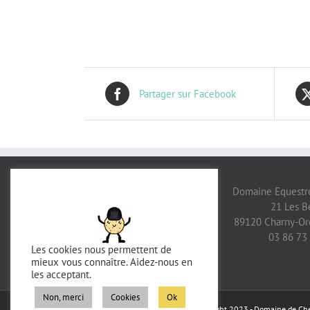
Partager sur Facebook
Domaine Equestre
21 Les B
89120 Charny-Or
03 86 73
Les cookies nous permettent de
mieux vous connaître. Aidez-nous en
les acceptant.
Non, merci
Cookies
Ok
Copyright 2023 - Domaine de Chev