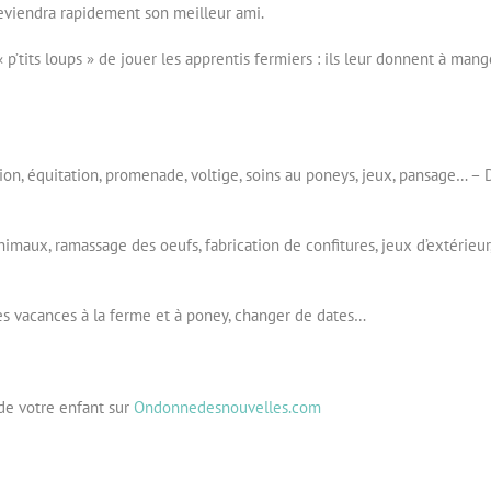
eviendra rapidement son meilleur ami.
p’tits loups » de jouer les apprentis fermiers : ils leur donnent à mange
ion, équitation, promenade, voltige, soins au poneys, jeux, pansage… – 
imaux, ramassage des oeufs, fabrication de confitures, jeux d’extérieur
 vacances à la ferme et à poney, changer de dates…
de votre enfant sur
Ondonnedesnouvelles.com