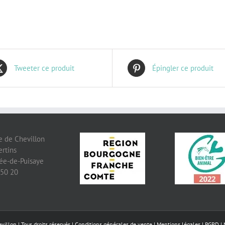
Tweeter ce produit
Épingler ce produit
 de Chevillon
ertins
ée-de-Puisaye
 50 20
illon | Tous droits réservés |
Conditions générales de vente
|
Mentions légales
|
RGPD
|