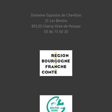
Domaine Equestre de Chevillon
21 Les Bertins
89120 Charny-Orée-de-Puisaye
03 86 73 50 20