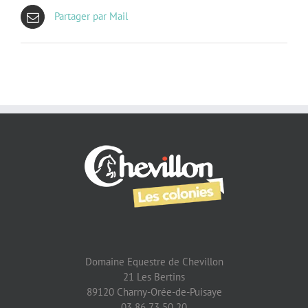
Partager par Mail
Domaine Equestre de Chevillon
21 Les Bertins
89120 Charny-Orée-de-Puisaye
03 86 73 50 20