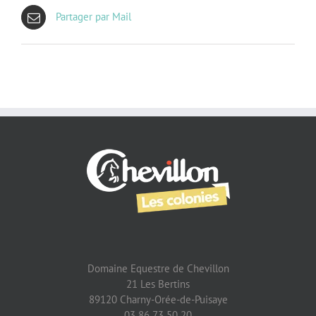
Partager par Mail
Domaine Equestre de Chevillon
21 Les Bertins
89120 Charny-Orée-de-Puisaye
03 86 73 50 20