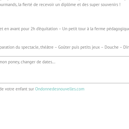
:
s gourmands, la fierté de recevoir un diplôme et des super souvenirs !
SAMEDI
28
FEVRIER
2026
et en avant pour 2h d’équitation – Un petit tour à la ferme pédagogiq
AU
SAMEDI
07
éparation du spectacle, théâtre – Goûter puis petits jeux – Douche – Dî
MARS
2026
 mon poney, changer de dates…
de votre enfant sur
Ondonnedesnouvelles.com