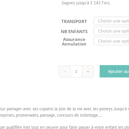
Gagnez jusqu'à 2 142 Fers.
TRANSPORT
NB ENFANTS
Assurance
Annulation
Ajouter au
quantité
de
STAGE
PONEY
JEUNES
FEVRIER
our partager avec ses copains la joie de la vie avec les poneys. Jusqu’à
-
, reprises, promenades, pansage, concours de toilettage….
8
JOURS
pe qualifiée met tout en oeuvre pour faire passer à votre enfant les plus