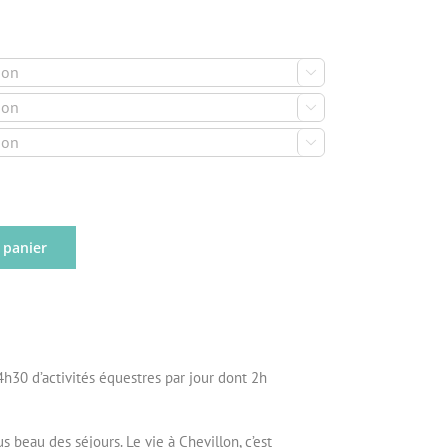



 panier
 4h30 d’activités équestres par jour dont 2h
 beau des séjours. Le vie à Chevillon, c’est