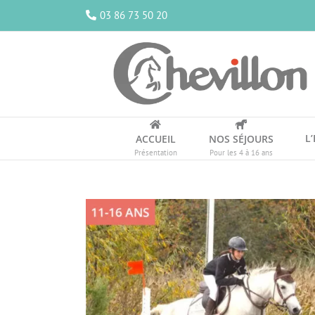
Passer
03 86 73 50 20
au
contenu
L
ACCUEIL
NOS SÉJOURS
Présentation
Pour les 4 à 16 ans