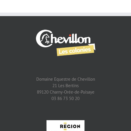
Domaine Equestre de Chevillon
21 Les Bertins
89120 Charny-Orée-de-Puisaye
03 86 73 50 20