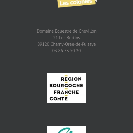
Domaine Equestre de Chevillon
21 Les Bertins
89120 Charny-Orée-de-Puisaye
03 86 73 50 20