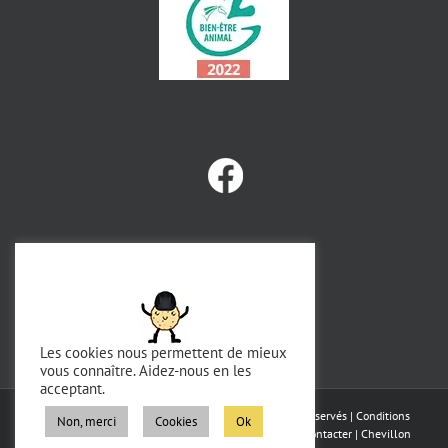
Les cookies nous permettent de mieux
vous connaître. Aidez-nous en les
acceptant.
Copyright 2023 - Domaine de Chevillon | Tous droits réservés |
Conditions
Non, merci
Cookies
Ok
générales de vente
|
Mentions légales
|
RGPD
|
Nous contacter
|
Chevillon