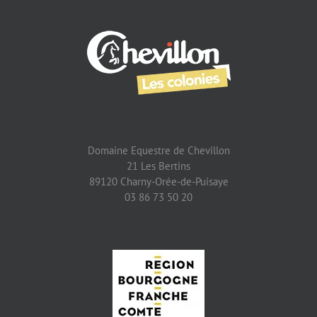
Domaine Equestre de Chevillon
21 Les Bertins
89120 Charny-Orée-de-Puisaye
03 86 73 50 20