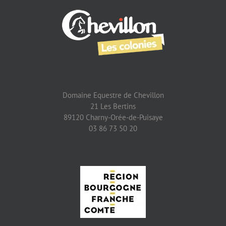
Domaine Equestre de Chevillon
21 Les Bertins
89120 Charny-Orée-de-Puisaye
03 86 73 50 20