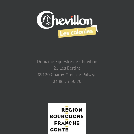
Domaine Equestre de Chevillon
21 Les Bertins
89120 Charny-Orée-de-Puisaye
03 86 73 50 20