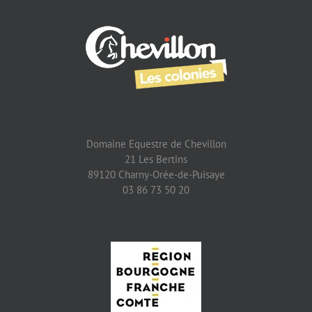
Domaine Equestre de Chevillon
21 Les Bertins
89120 Charny-Orée-de-Puisaye
03 86 73 50 20