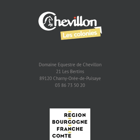
Domaine Equestre de Chevillon
21 Les Bertins
89120 Charny-Orée-de-Puisaye
03 86 73 50 20