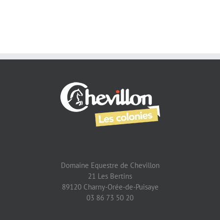
Domaine Equestre de Chevillon
21 Les Bertins
89120 Charny-Orée-de-Puisaye
03 86 73 50 20