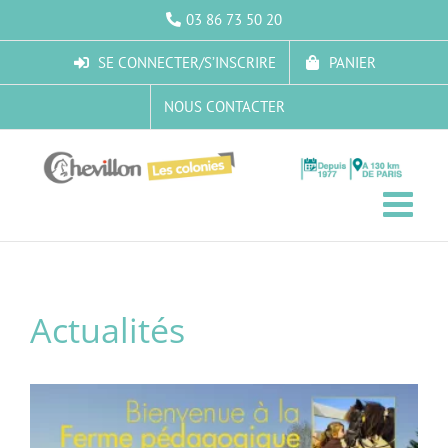
Passer
03 86 73 50 20
au
contenu
SE CONNECTER/S’INSCRIRE
PANIER
NOUS CONTACTER
Actualités