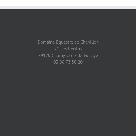
Domaine Equestre de Chevillon
21 Les Bertins
89120 Charny-Orée-de-Puisaye
03 86 73 50 20