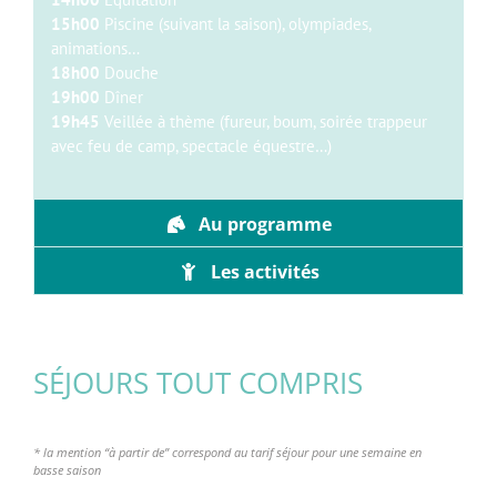
15h00
Piscine (suivant la saison), olympiades,
animations…
18h00
Douche
19h00
Dîner
19h45
Veillée à thème (fureur, boum, soirée trappeur
avec feu de camp, spectacle équestre…)
Au programme
Les activités
SÉJOURS TOUT COMPRIS
*
la mention “à partir de” correspond au
tarif séjour pour une semaine en
basse
saison