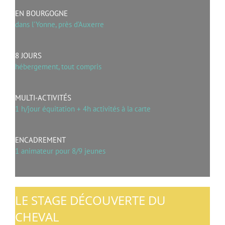
EN BOURGOGNE
dans l’Yonne, près d’Auxerre
8 JOURS
hébergement, tout compris
MULTI-ACTIVITÉS
1 h/jour équitation + 4h activités à la carte
ENCADREMENT
1 animateur pour 8/9 jeunes
LE STAGE DÉCOUVERTE DU
CHEVAL