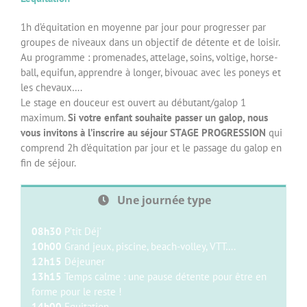
1h d’équitation en moyenne par jour pour progresser par
groupes de niveaux dans un objectif de détente et de loisir.
Au programme : promenades, attelage, soins, voltige, horse-
ball, equifun, apprendre à longer, bivouac avec les poneys et
les chevaux….
Le stage en douceur est ouvert au débutant/galop 1
maximum.
Si votre enfant souhaite passer un galop, nous
vous invitons à l’inscrire au séjour STAGE PROGRESSION
qui
comprend 2h d’équitation par jour et le passage du galop en
fin de séjour.
Une journée type
08h30
P’tit Déj’
10h00
Grand jeux, piscine, beach-volley, VTT….
12h15
Déjeuner
13h15
Temps calme : une pause détente pour être en
forme pour le reste !
14h00
Equitation