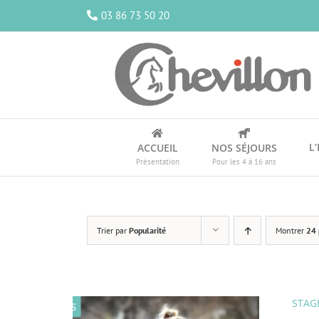
Passer
03 86 73 50 20
au
contenu
L
ACCUEIL
NOS SÉJOURS
Présentation
Pour les 4 à 16 ans
Trier par
Popularité
Montrer
24 
STAGE