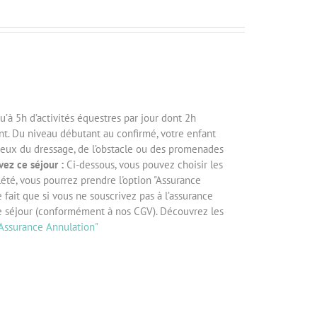
à 5h d’activités équestres par jour dont 2h
ent. Du niveau débutant au confirmé, votre enfant
reux du dressage, de l’obstacle ou des promenades
vez ce séjour :
Ci-dessous, vous pouvez choisir les
lété, vous pourrez prendre l'option "Assurance
e fait que si vous ne souscrivez pas à l’assurance
de séjour (conformément à nos CGV). Découvrez les
"Assurance Annulation"