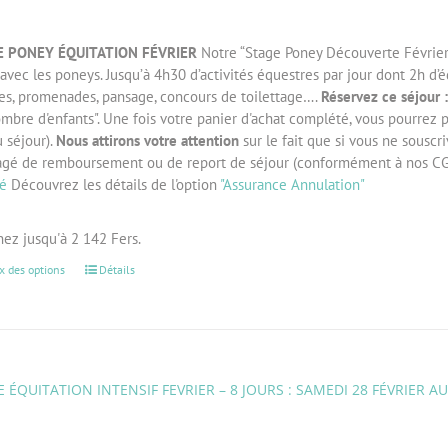
E PONEY ÉQUITATION F
ÉVRIER
Notre “Stage Poney Découverte Février” 
 avec les poneys. Jusqu’à 4h30 d’activités équestres par jour dont 2h d’
ses, promenades, pansage, concours de toilettage….
Réservez ce séjour :
mbre d'enfants". Une fois votre panier d'achat complété, vous pourrez 
 séjour).
Nous attirons votre attention
sur le fait que si vous ne souscri
agé de remboursement ou de report de séjour (conformément à nos CG
té
Découvrez les détails de l'option
"Assurance Annulation"
ez jusqu'à 2 142 Fers.
x des options
Détails
 ÉQUITATION INTENSIF FEVRIER – 8 JOURS : SAMEDI 28 FÉVRIER A