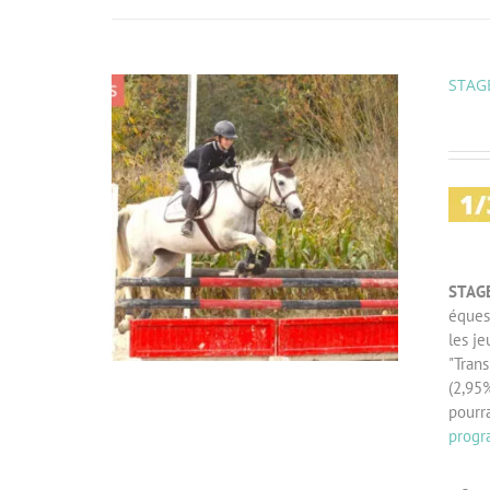
STAGE
STAG
éques
les je
"Trans
(2,95%
pourr
progr