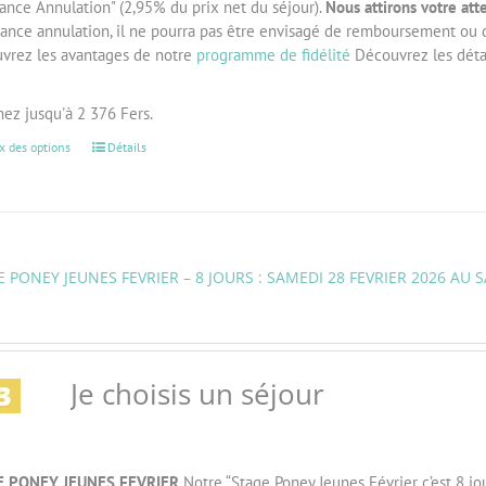
rance Annulation" (2,95% du prix net du séjour).
Nous attirons votre att
urance annulation, il ne pourra pas être envisagé de remboursement ou
vrez les avantages de notre
programme de fidélité
Découvrez les détai
ez jusqu'à 2 376 Fers.
x des options
Détails
 PONEY JEUNES FEVRIER – 8 JOURS : SAMEDI 28 FEVRIER 2026 AU 
Je choisis un séjour
E PONEY JEUNES FEVRIER
Notre “Stage Poney Jeunes Février c’est 8 jou