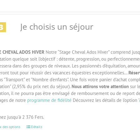
Je choisis un séjour
E CHEVAL ADOS HIVER
Notre “Stage Cheval Ados Hiver” comprend jusqu’
tation quelque soit l’objectif : détente, progression, ou perfectionnem
essera dans des groupes de niveaux. Les passionnés d’équitation, amou
eront tout pour réussir des vacances équestres exceptionnelles…
Réser
s "Transport" et "Nombre d'enfants". Une fois votre panier d'achat comp
tion" (2,95% du prix net du séjour).
Nous attirons votre attention
sur l
ation, il ne pourra pas être envisagé de remboursement ou de report 
ages de notre
programme de fidélité
Découvrez les détails de l'option
ez jusqu'à 2 376 Fers.
x des options
Détails