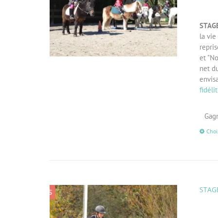
STAG
la vie
repri
et "No
net du
envis
fidéli
Gagn
Choi
STAGE