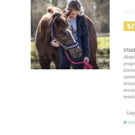
STAG
d’équi
progr
trouv
option
Annula
annul
avant
Gagn
Choi