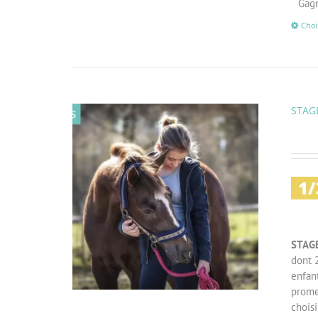
Gagn
Choi
STAGE
STAG
dont 2
enfan
prome
choisi