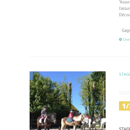
"Assu
l’ass
Décou
Gagn
Choi
STAGE
STAG