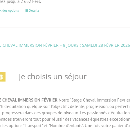
ez jusqu'à 2 652 Fers.
x des options
Détails
 CHEVAL IMMERSION FÉVRIER – 8 JOURS : SAMEDI 28 FÉVRIER 202
Je choisis un séjour
E CHEVAL IMMERSION FÉVRIER
Notre “Stage Cheval Immersion Février”
h d’équitation quelque soit l’objectif : détente, progression, ou perfe
t progressera dans des groupes de niveaux. Les passionnés d’équitation
nades trouveront tout pour réussir des vacances équestres exception
r les options "Transport" et "Nombre d'enfants". Une fois votre panier d