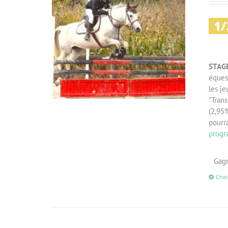
STAGE
éques
les je
"Trans
(2,95%
pourr
progr
Gagn
Choi