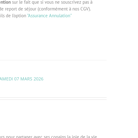
ention
sur le fait que si vous ne souscrivez pas à
 de report de séjour (conformément à nos CGV).
ls de l'option
"Assurance Annulation"
SAMEDI 07 MARS 2026
rs pour partager avec ses copains la joie de la vie