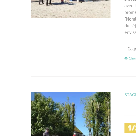
avec l
prome
"Nombr
du séj
envis
Gagn
Choi
STAGE