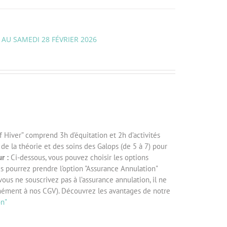
 AU SAMEDI 28 FÉVRIER 2026
f Hiver” comprend 3h d’équitation et 2h d’activités
e la théorie et des soins des Galops (de 5 à 7) pour
r :
Ci-dessous, vous pouvez choisir les options
us pourrez prendre l'option "Assurance Annulation"
 vous ne souscrivez pas à l’assurance annulation, il ne
mément à nos CGV). Découvrez les avantages de notre
on"