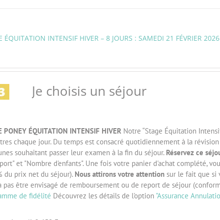
 ÉQUITATION INTENSIF HIVER – 8 JOURS : SAMEDI 21 FÉVRIER 2026
Je choisis un séjour
E PONEY ÉQUITATION INTENSIF HIVER
Notre “Stage Équitation Intensi
tres chaque jour. Du temps est consacré quotidiennement à la révision d
unes souhaitant passer leur examen à la fin du séjour.
Réservez ce séjou
port" et "Nombre d'enfants". Une fois votre panier d'achat complété, vo
 du prix net du séjour).
Nous attirons votre attention
sur le fait que si
a pas être envisagé de remboursement ou de report de séjour (confor
amme de fidélité
Découvrez les détails de l'option
"Assurance Annulati