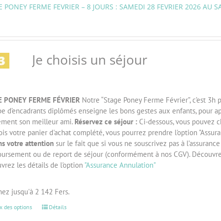
 PONEY FERME FEVRIER – 8 JOURS : SAMEDI 28 FEVRIER 2026 AU 
Je choisis un séjour
E PONEY FERME FÉVRIER
Notre “Stage Poney Ferme Février”, c’est 3h 
ipe d’encadrants diplômés enseigne les bons gestes aux enfants, pour a
ement son meilleur ami.
Réservez ce séjour :
Ci-dessous, vous pouvez cho
is votre panier d'achat complété, vous pourrez prendre l'option "Assur
ns votre attention
sur le fait que si vous ne souscrivez pas à l’assurance
ursement ou de report de séjour (conformément à nos CGV). Découvre
rez les détails de l'option
"Assurance Annulation"
ez jusqu'à 2 142 Fers.
x des options
Détails