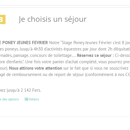
Je choisis un séjour
E PONEY JEUNES FEVRIER
Notre “Stage Poney Jeunes Février c’est 8 jou
es poneys. Jusqu’à 4h30 d’activités équestres par jour dont 2h d’équitati
nades, pansage, concours de toilettage….
Réservez ce séjour :
Ci-desso
e d'enfants". Une fois votre panier d'achat complété, vous pourrez pre
our).
Nous attirons votre attention
sur le fait que si vous ne souscrivez 
agé de remboursement ou de report de séjour (conformément à nos CG
ez jusqu'à 2 142 Fers.
x des options
Détails