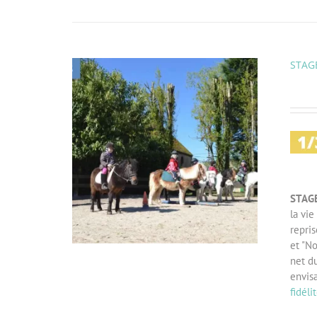
STAGE
STAG
la vie
repri
et "No
net du
envis
fidéli