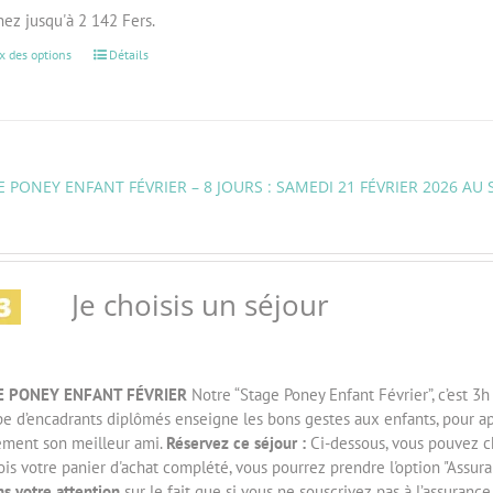
ez jusqu'à 2 142 Fers.
x des options
Détails
 PONEY ENFANT FÉVRIER – 8 JOURS : SAMEDI 21 FÉVRIER 2026 AU 
Je choisis un séjour
E PONEY ENFANT FÉVRIER
Notre “Stage Poney Enfant Février”, c’est 3
ipe d’encadrants diplômés enseigne les bons gestes aux enfants, pour a
ement son meilleur ami.
Réservez ce séjour :
Ci-dessous, vous pouvez cho
is votre panier d'achat complété, vous pourrez prendre l'option "Assur
ns votre attention
sur le fait que si vous ne souscrivez pas à l’assurance