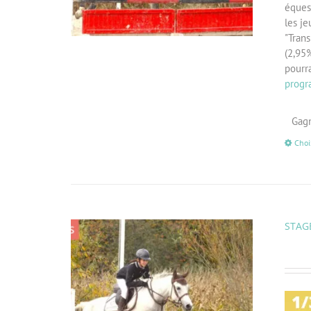
éques
les je
"Trans
(2,95%
pourr
progr
Gagn
Choi
STAGE