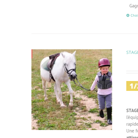
Gagn
Choi
STAGE
STAG
l’équ
rapid
Une fo
attiro