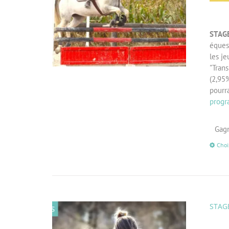
STAGE
éques
les je
"Trans
(2,95%
pourr
progr
Gagn
Choi
STAGE