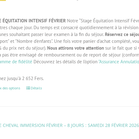
 ÉQUITATION INTENSIF FÉVRIER
Notre “Stage Équitation Intensif Févr
tres chaque jour. Du temps est consacré quotidiennement à la révision d
unes souhaitant passer leur examen à la fin du séjour.
Réservez ce séjou
port" et "Nombre d'enfants". Une fois votre panier d'achat complété, vo
 du prix net du séjour).
Nous attirons votre attention
sur le fait que si
a pas être envisagé de remboursement ou de report de séjour (confor
amme de fidélité
Découvrez les détails de l'option
"Assurance Annulati
ez jusqu'à 2 652 Fers.
x des options
Détails
 CHEVAL IMMERSION FÉVRIER – 8 JOURS : SAMEDI 28 FÉVRIER 202