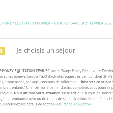
 PONEY EQUITATION FEVRIER – 8 JOURS : SAMEDI 21 FÉVRIER 2026
Je choisis un séjour
E PONEY ÉQUITATION F
ÉVRIER
Notre “Stage Poney Découverte Février” 
 avec les poneys. Jusqu’à 4h30 d’activités équestres par jour dont 2h d’
ses, promenades, pansage, concours de toilettage….
Réservez ce séjour :
mbre d'enfants". Une fois votre panier d'achat complété, vous pourrez 
 séjour).
Nous attirons votre attention
sur le fait que si vous ne souscri
agé de remboursement ou de report de séjour (conformément à nos CG
té
Découvrez les détails de l'option
"Assurance Annulation"