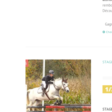
rembo
Découv
Gagn
Choi
STAGE
STAG