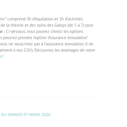
ier” comprend 3h d’équitation et 2h d’activités
e la théorie et des soins des Galops (de 5 à 7) pour
r :
Ci-dessous, vous pouvez choisir les options
us pourrez prendre l'option "Assurance Annulation"
 vous ne souscrivez pas à l’assurance annulation, il ne
mément à nos CGV). Découvrez les avantages de notre
on"
6 AU SAMEDI 07 MARS 2026