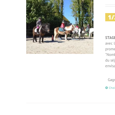
STAG
avec l
prome
"Nombr
du séj
envis
Gagn
Choi