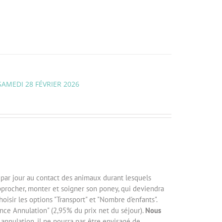
SAMEDI 28 FÉVRIER 2026
h par jour au contact des animaux durant lesquels
pprocher, monter et soigner son poney, qui deviendra
isir les options "Transport" et "Nombre d'enfants".
ance Annulation" (2,95% du prix net du séjour).
Nous
 annulation, il ne pourra pas être envisagé de