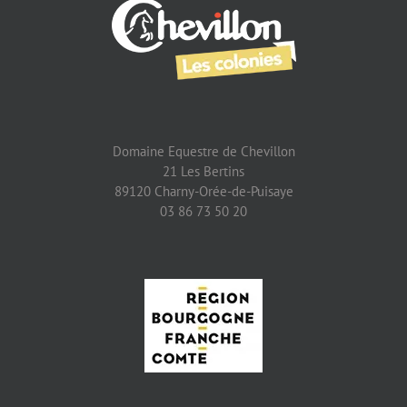
Domaine Equestre de Chevillon
21 Les Bertins
89120 Charny-Orée-de-Puisaye
03 86 73 50 20